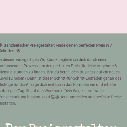
🌟 Ganzheitlicher Preisgestalter: Finde deinen perfekten Preis in 7
Schritten! 🌟
In diesem einzigartigen Workbook begleite ich dich durch einen
umfassenden Prozess, um den perfekten Preis für deine Angebote &
Dienstleistungen zu finden. Bist du bereit, dein Business auf ein neues
Level zu heben? Dann ist dieser Schritt-für-Schritt-Leitfaden genau das
Richtige für dich! Trage dich einfach in das Formular ein und erhalte
sofortigen Zugriff auf das Workbook. Dein Weg zu profitabler
Preisgestaltung beginnt jetzt! 💻📥 Jetzt anmelden und perfekte Preise
gestalten.