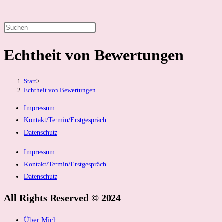
Press
Suche
Escape
Echtheit von Bewertungen
to
umschalten
close
the
Start
>
search
Echtheit von Bewertungen
panel.
Impressum
Kontakt/Termin/Erstgespräch
Datenschutz
Impressum
Kontakt/Termin/Erstgespräch
Datenschutz
All Rights Reserved © 2024
Über Mich