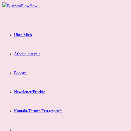
Zum
Inhalt
springen
Über Mich
Arbeite mit mir
Podcast
Newsletter/Freebie
Kontakt/Termin/Erstgespräch
Website-