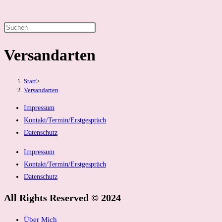
Press
Suche
Escape
Versandarten
to
umschalten
close
the
Start
>
search
Versandarten
panel.
Impressum
Kontakt/Termin/Erstgespräch
Datenschutz
Impressum
Kontakt/Termin/Erstgespräch
Datenschutz
All Rights Reserved © 2024
Über Mich