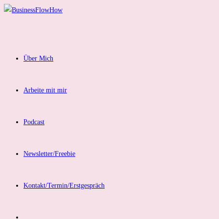
Zum
Inhalt
springen
Über Mich
Arbeite mit mir
Podcast
Newsletter/Freebie
Kontakt/Termin/Erstgespräch
Website-